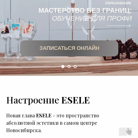
Настроение
ESELE
Новая глава
ESELE
- это пространство
абсолютной эстетики в самом центре
Новосибирска.