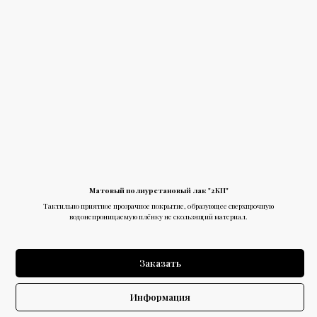
Матовый полиуретановый лак "2КП"
Тактильно приятное прозрачное покрытие, образующее сверхпрочную
водонепроницаемую плёнку не скользящий материал.
Заказать
Информация