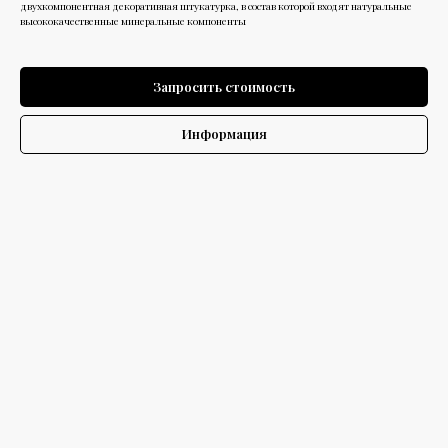
двухкомпонентная декоративная штукатурка, в состав которой входят натуральные
высококачественные минеральные компоненты
Запросить стоимость
Информация