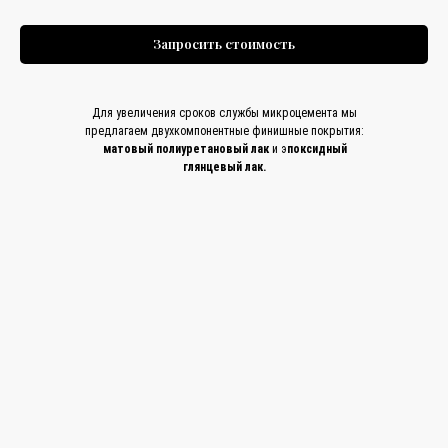
Запросить стоимость
Для увеличения сроков службы микроцемента мы
предлагаем двухкомпонентные финишные покрытия:
матовый полиуретановый лак
и э
поксидный
глянцевый лак.